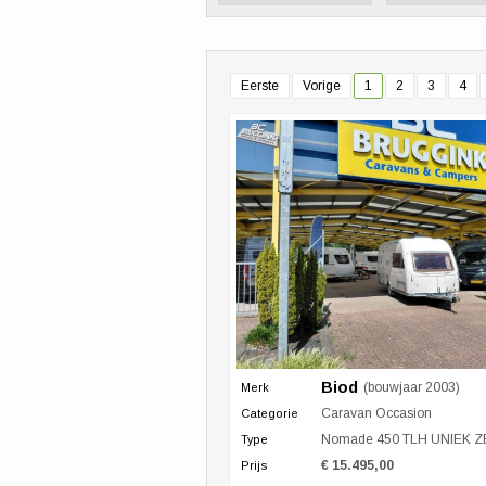
Eerste
Vorige
1
2
3
4
Biod
(bouwjaar 2003)
Merk
Caravan Occasion
Categorie
Nomade 450 TLH UNIEK ZEL
Type
€ 15.495,00
Prijs