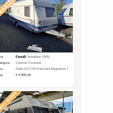
Fendt
(bouwjaar 2005)
erk
Caravan Occasion
tegorie
Platin 510 TFB Frans bed Magnetron Tent
pe
€ 9.995,00
ijs