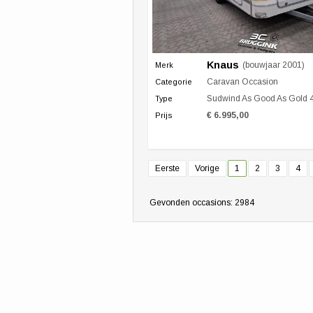
Knaus
(bouwjaar 2001)
Merk
Caravan Occasion
Categorie
Sudwind As Good As Gold 400 TMF Dwar
Type
€ 6.995,00
Prijs
Eerste
Vorige
1
2
3
4
Gevonden occasions: 2984