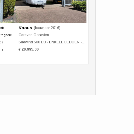
Knaus
(bouwjaar 2016)
erk
Caravan Occasion
tegorie
Sudwind 500 EU - ENKELE BEDDEN - RONDZIT
pe
€ 20.995,00
ijs