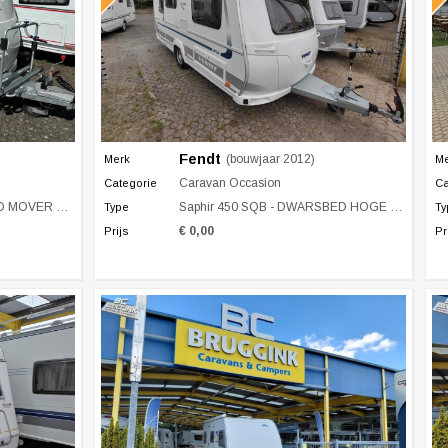
Fendt
(bouwjaar 2012)
Merk
M
Caravan Occasion
Categorie
Ca
 + ISABELLA
Saphir 450 SQB - DWARSBED HOGE KOELKAST
Type
Ty
€ 0,00
Prijs
Pr