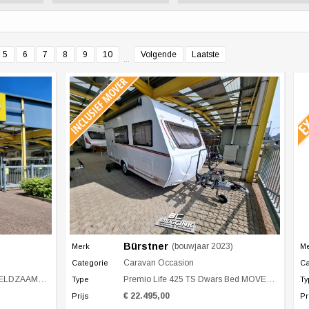
5
6
7
8
9
10
Volgende
Laatste
...
Bürstner
(bouwjaar 2023)
Merk
M
Caravan Occasion
Categorie
Ca
DZAAMHEID
Premio Life 425 TS Dwars Bed MOVER LUIFEL
Type
Ty
€ 22.495,00
Prijs
Pr