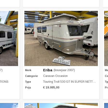
Eriba
7)
(bouwjaar 2007)
Merk
M
Caravan Occasion
Categorie
Ca
PTIONS
Touring Troll 530 GT IN SUPER NETTE STAAT!
Type
Ty
€ 19.995,00
Prijs
Pr