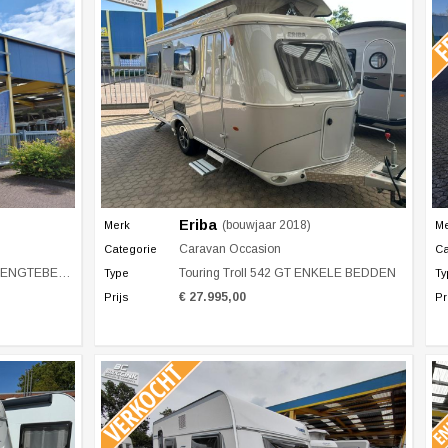
Eriba
(bouwjaar 2018)
Merk
M
Caravan Occasion
Categorie
Ca
NGTEBEDDEN
Touring Troll 542 GT ENKELE BEDDEN
Type
Ty
€ 27.995,00
Prijs
Pr