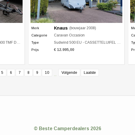
Knaus
(bouwjaar 2008)
Merk
M
Caravan Occasion
Categorie
Ca
s Bed Treinzit
Sudwind 500 EU - CASSETTELUIFEL - MOVER
Type
Ty
€ 12.995,00
Prijs
Pr
5
6
7
8
9
10
Volgende
Laatste
...
© Beste Camperdealers 2026