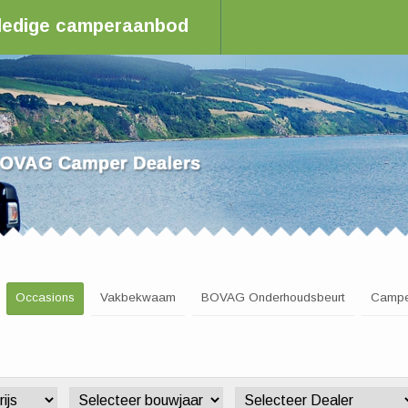
olledige camperaanbod
aler in Nederland
Occasions
Vakbekwaam
BOVAG Onderhoudsbeurt
Campe