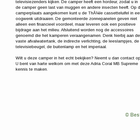
televisiezenders kijken. De camper heeft een hordeur, zodat u in
de camper geen last van muggen en andere insecten heeft. Op 
camperplaats aangekomen kunt u de ThÃ¼le cassetteluifel in ee
oogwenk uitdraaien. De gemonteerde zonnepanelen geven niet
alleen een financieel voordeel, maar leveren ook een positieve
bijdrage aan het milieu. Afsluitend worden nog de accessoires
genoemd die het kamperen veraangenamen. Denk hierbij aan de
vaste afvalwatertank, de indirecte verlichting, de leeslampjes, de
televisiebeugel, de buitenlamp en het imperiaal.
Wilt u deze camper in het echt bekijken? Neemt u dan contact op
U bent van harte welkom om met deze Adria Coral MB Supreme
kennis te maken.
© Bes