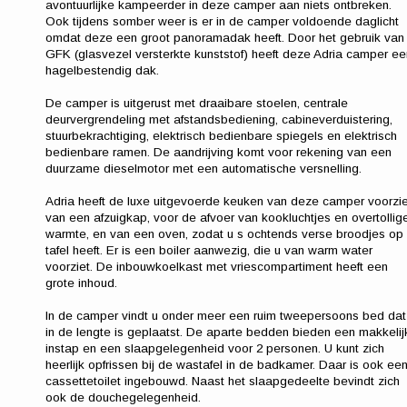
avontuurlijke kampeerder in deze camper aan niets ontbreken.
Ook tijdens somber weer is er in de camper voldoende daglicht
omdat deze een groot panoramadak heeft. Door het gebruik van
GFK (glasvezel versterkte kunststof) heeft deze Adria camper ee
hagelbestendig dak.
De camper is uitgerust met draaibare stoelen, centrale
deurvergrendeling met afstandsbediening, cabineverduistering,
stuurbekrachtiging, elektrisch bedienbare spiegels en elektrisch
bedienbare ramen. De aandrijving komt voor rekening van een
duurzame dieselmotor met een automatische versnelling.
Adria heeft de luxe uitgevoerde keuken van deze camper voorzi
van een afzuigkap, voor de afvoer van kookluchtjes en overtollig
warmte, en van een oven, zodat u s ochtends verse broodjes op
tafel heeft. Er is een boiler aanwezig, die u van warm water
voorziet. De inbouwkoelkast met vriescompartiment heeft een
grote inhoud.
In de camper vindt u onder meer een ruim tweepersoons bed dat
in de lengte is geplaatst. De aparte bedden bieden een makkelij
instap en een slaapgelegenheid voor 2 personen. U kunt zich
heerlijk opfrissen bij de wastafel in de badkamer. Daar is ook ee
cassettetoilet ingebouwd. Naast het slaapgedeelte bevindt zich
ook de douchegelegenheid.