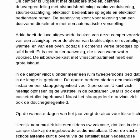
De camper is uitgerust met draaibare stoelen, centrale
deurvergrendeling met afstandsbediening, cabineverduistering,
stuurbekrachtiging, elektrisch bedienbare spiegels en elektrisch
bedienbare ramen. De aandrijving komt voor rekening van een
duurzame dieselmotor met een automatische versnelling.
Adria heeft de luxe uitgevoerde keuken van deze camper voorzi
van een afzuigkap, voor de afvoer van kookluchtjes en overtollig
warmte, en van een oven, zodat u s ochtends verse broodjes op
tafel heeft. Er is een boiler aanwezig, die u van warm water
voorziet. De inbouwkoelkast met vriescompartiment heeft een
grote inhoud.
In de camper vindt u onder meer een ruim tweepersoons bed dat
in de lengte is geplaatst. De aparte bedden bieden een makkelij
instap en een slaapgelegenheid voor 2 personen. U kunt zich
heerlijk opfrissen bij de wastafel in de badkamer. Daar is ook ee
cassettetoilet ingebouwd. Naast het slaapgedeelte bevindt zich
ook de douchegelegenheid.
Op de warmste dagen van het jaar zorgt de airco voor frisse luch
Heerlijk naar muziek luisteren tijdens uw vakantie, dat kan in dez
camper dankzij de ingebouwde audio-installatie. Door de vaste
schotelantenne kunt u overal via de satelliet naar Nederlandse