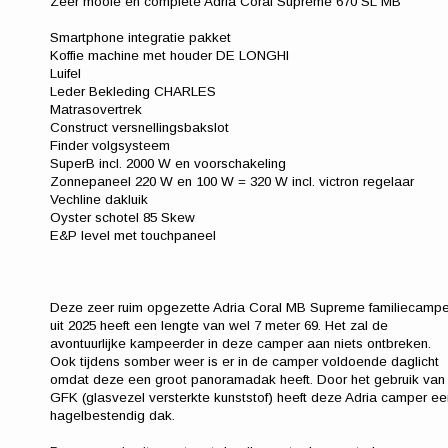
Zeer mooie en complete Adria Coral Supreme 670 SL MB
Smartphone integratie pakket
Koffie machine met houder DE LONGHI
Luifel
Leder Bekleding CHARLES
Matrasovertrek
Construct versnellingsbakslot
Finder volgsysteem
SuperB incl. 2000 W en voorschakeling
Zonnepaneel 220 W en 100 W = 320 W incl. victron regelaar
Vechline dakluik
Oyster schotel 85 Skew
E&P level met touchpaneel
Deze zeer ruim opgezette Adria Coral MB Supreme familiecampe
uit 2025 heeft een lengte van wel 7 meter 69. Het zal de
avontuurlijke kampeerder in deze camper aan niets ontbreken.
Ook tijdens somber weer is er in de camper voldoende daglicht
omdat deze een groot panoramadak heeft. Door het gebruik van
GFK (glasvezel versterkte kunststof) heeft deze Adria camper ee
hagelbestendig dak.