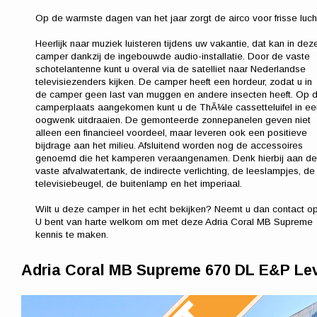
Op de warmste dagen van het jaar zorgt de airco voor frisse luch
Heerlijk naar muziek luisteren tijdens uw vakantie, dat kan in dez
camper dankzij de ingebouwde audio-installatie. Door de vaste
schotelantenne kunt u overal via de satelliet naar Nederlandse
televisiezenders kijken. De camper heeft een hordeur, zodat u in
de camper geen last van muggen en andere insecten heeft. Op 
camperplaats aangekomen kunt u de ThÃ¼le cassetteluifel in ee
oogwenk uitdraaien. De gemonteerde zonnepanelen geven niet
alleen een financieel voordeel, maar leveren ook een positieve
bijdrage aan het milieu. Afsluitend worden nog de accessoires
genoemd die het kamperen veraangenamen. Denk hierbij aan de
vaste afvalwatertank, de indirecte verlichting, de leeslampjes, de
televisiebeugel, de buitenlamp en het imperiaal.
Wilt u deze camper in het echt bekijken? Neemt u dan contact op
U bent van harte welkom om met deze Adria Coral MB Supreme
kennis te maken.
Adria Coral MB Supreme 670 DL E&P Le