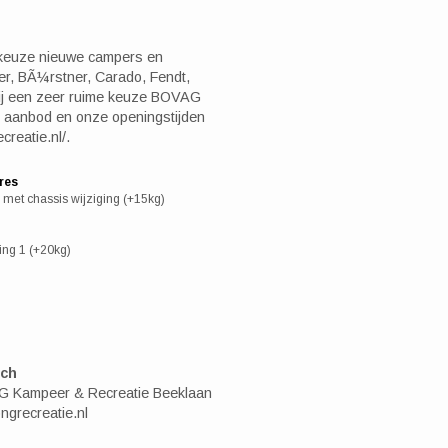
te keuze nieuwe campers en
r, BÃ¼rstner, Carado, Fendt,
ij een zeer ruime keuze BOVAG
 aanbod en onze openingstijden
creatie.nl/.
res
met chassis wijziging (+15kg)
ing 1 (+20kg)
ich
NG Kampeer & Recreatie Beeklaan
ngrecreatie.nl