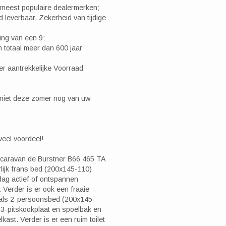
 meest populaire dealermerken;
d leverbaar. Zekerheid van tijdige
ing van een 9;
 totaal meer dan 600 jaar
eer aantrekkelijke Voorraad
iet deze zomer nog van uw
veel voordeel!
e caravan de Burstner B66 465 TA
rlijk frans bed (200x145-110)
dag actief of ontspannen
. Verder is er ook een fraaie
t als 2-persoonsbed (200x145-
3-pitskookplaat en spoelbak en
ast. Verder is er een ruim toilet