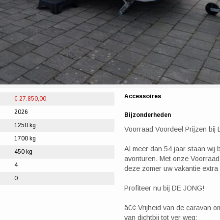
Accessoires
€ 27.850,00
2026
Bijzonderheden
1250 kg
Voorraad Voordeel Prijzen bi
1700 kg
Al meer dan 54 jaar staan wij 
450 kg
avonturen. Met onze Voorraad 
4
deze zomer uw vakantie extra 
0
Profiteer nu bij DE JONG!
â€¢ Vrijheid van de caravan 
van dichtbij tot ver weg;