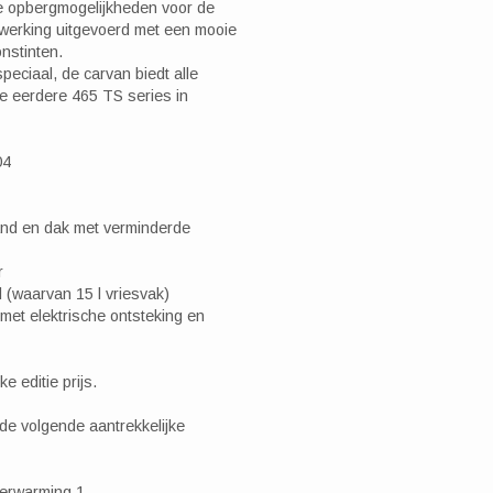
e opbergmogelijkheden voor de
afwerking uitgevoerd met een mooie
onstinten.
peciaal, de carvan biedt alle
e eerdere 465 TS series in
04
nd en dak met verminderde
r
 (waarvan 15 l vriesvak)
 met elektrische ontsteking en
e editie prijs.
de volgende aantrekkelijke
verwarming 1