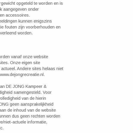
aargewicht opgeteld te worden en is
ijk aangegeven onder
s en accessoires.
eldingen kunnen enigszins
atie fouten zijn voorberhouden en
 verleend worden.
orden vanaf onze website
ites. Onze eigen site
d actueel. Andere sites helaas niet
p www.dejongrecreatie.nl.
e van DE JONG Kampeer &
ldigheid samengesteld. Voor
olledigheid van de hierin
JONG geen aansprakelijkheid
an de inhoud van de website
kunnen dus geen rechten worden
e/niet-actuele informatie,
c.