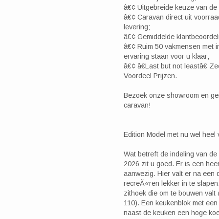
â€¢ Uitgebreide keuze van de
â€¢ Caravan direct uit voorraa
levering;
â€¢ Gemiddelde klantbeoordel
â€¢ Ruim 50 vakmensen met in
ervaring staan voor u klaar;
â€¢ â€Last but not leastâ€ Z
Voordeel Prijzen.
Bezoek onze showroom en gen
caravan!
Edition Model met nu wel heel 
Wat betreft de indeling van d
2026 zit u goed. Er is een hee
aanwezig. Hier valt er na een 
recreÃ«ren lekker in te slapen
zithoek die om te bouwen val
110). Een keukenblok met een 
naast de keuken een hoge koelk