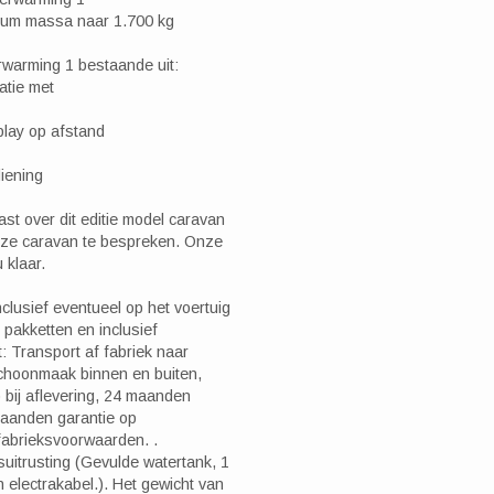
mum massa naar 1.700 kg
warming 1 bestaande uit:
atie met
play op afstand
diening
st over dit editie model caravan
eze caravan te bespreken. Onze
 klaar.
nclusief eventueel op het voertuig
 pakketten en inclusief
t: Transport af fabriek naar
 schoonmaak binnen en buiten,
r) bij aflevering, 24 maanden
 maanden garantie op
 fabrieksvoorwaarden. .
isuitrusting (Gevulde watertank, 1
n electrakabel.). Het gewicht van