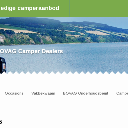
olledige camperaanbod
aler in Nederland
Occasions
Vakbekwaam
BOVAG Onderhoudsbeurt
Campe
6