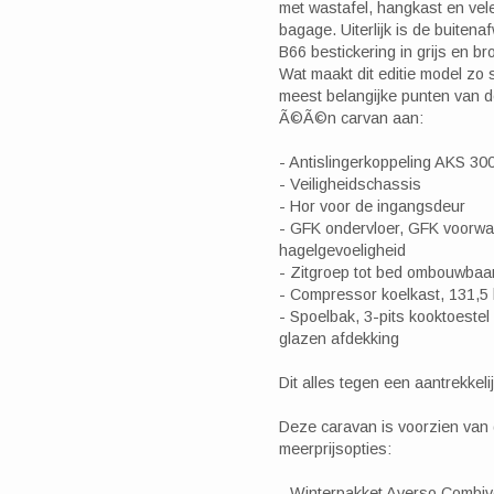
met wastafel, hangkast en vel
bagage. Uiterlijk is de buiten
B66 bestickering in grijs en br
Wat maakt dit editie model zo s
meest belangijke punten van d
Ã©Ã©n carvan aan:
- Antislingerkoppeling AKS 30
- Veiligheidschassis
- Hor voor de ingangsdeur
- GFK ondervloer, GFK voorwa
hagelgevoeligheid
- Zitgroep tot bed ombouwbaa
- Compressor koelkast, 131,5 l
- Spoelbak, 3-pits kooktoestel
glazen afdekking
Dit alles tegen een aantrekkelijk
Deze caravan is voorzien van 
meerprijsopties:
- Winterpakket Averso Combi