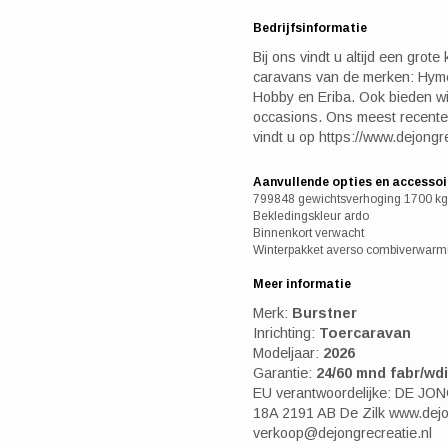
Bedrijfsinformatie
Bij ons vindt u altijd een gro
caravans van de merken: Hyme
Hobby en Eriba. Ook bieden w
occasions. Ons meest recente
vindt u op https://www.dejongre
Aanvullende opties en accessoi
799848 gewichtsverhoging 1700 kg 
Bekledingskleur ardo
Binnenkort verwacht
Winterpakket averso combiverwarm
Meer informatie
Merk:
Burstner
Inrichting:
Toercaravan
Modeljaar:
2026
Garantie:
24/60 mnd fabr/wd
EU verantwoordelijke: DE JO
18A 2191 AB De Zilk www.dejo
verkoop@dejongrecreatie.nl