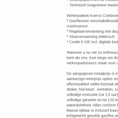
- Technisch toegestane maxi
Winterpakket Averso Combiver
* Gasflessen omschakelinstall
crashsensor
* Regelaarverwarming met dis
* Vloerverwarming elektrisch
* Combi 6 G/E incl. digitale be
Wanneer u nu net zo enthousia
bent als ons, kom langs om d
verkoopadviseurs staan voor u
De aangegeven totaalprijs is i
aanwezige meerprijs opties en
afleverpakket welke bestaat ui
dealer, Nul beurt , kenteken,
volledige instructie (ca 1,5 uu
volledige garantie en tot 120
waterdichtheid. Allen conform
Massa rijklaar is inclusief bas
lichtgewicht gevulde gasfles e