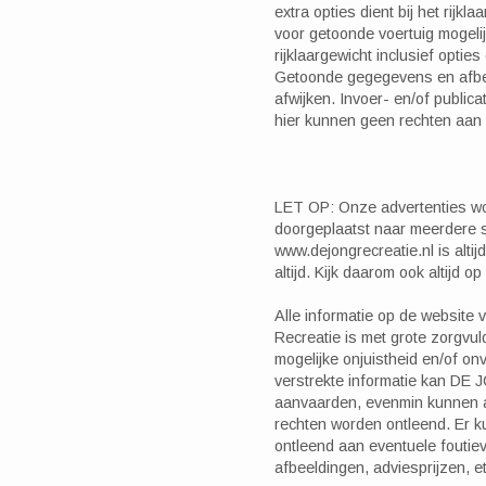
extra opties dient bij het rijkl
voor getoonde voertuig mogel
rijklaargewicht inclusief optie
Getoonde gegegevens en afbe
afwijken. Invoer- en/of public
hier kunnen geen rechten aan
LET OP: Onze advertenties w
doorgeplaatst naar meerdere s
www.dejongrecreatie.nl is altij
altijd. Kijk daarom ook altijd o
Alle informatie op de websit
Recreatie is met grote zorgvu
mogelijke onjuistheid en/of onv
verstrekte informatie kan DE 
aanvaarden, evenmin kunnen a
rechten worden ontleend. Er 
ontleend aan eventuele foutiev
afbeeldingen, adviesprijzen, et