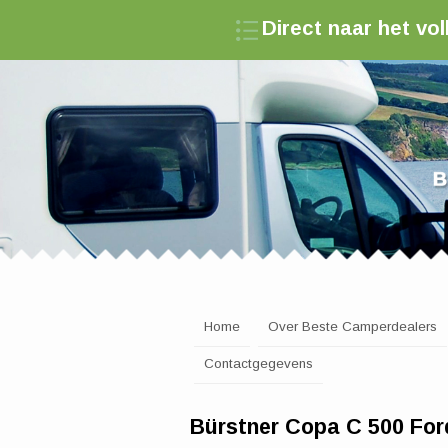
Direct naar het v
Zoek een camperde
Home
Over Beste Camperdealers
Contactgegevens
Bürstner Copa C 500 For