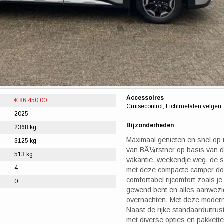
Accessoires
€ 86.450,00
Cruisecontrol, Lichtmetalen velge
2025
Bijzonderheden
2368 kg
Maximaal genieten en snel op 
3125 kg
van BÃ¼rstner op basis van d
513 kg
vakantie, weekendje weg, de s
4
met deze compacte camper doe
comfortabel rijcomfort zoals j
0
gewend bent en alles aanwezi
overnachten. Met deze modern
Naast de rijke standaarduitrus
met diverse opties en pakkette