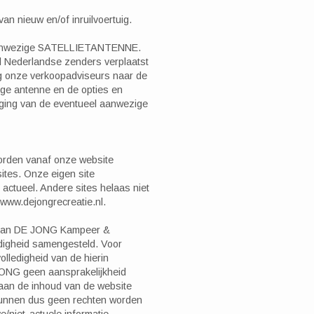
an nieuw en/of inruilvoertuig.
aanwezige SATELLIETANTENNE.
l Nederlandse zenders verplaatst
aag onze verkoopadviseurs naar de
ge antenne en de opties en
ging van de eventueel aanwezige
orden vanaf onze website
ites. Onze eigen site
d actueel. Andere sites helaas niet
p www.dejongrecreatie.nl.
e van DE JONG Kampeer &
ldigheid samengesteld. Voor
olledigheid van de hierin
JONG geen aansprakelijkheid
an de inhoud van de website
kunnen dus geen rechten worden
e/niet-actuele informatie,