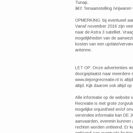
Tunap.
â€¢ Tenaamstelling /vrijwaren v
OPMERKING: bij eventueel 
Vanaf november 2016 zijn vee
naar de Astra 3 satelliet. Vr
mogelijkheden van de aanwezi
kosten van een update/vervan
antenne.
LET OP: Onze advertenties w
doorgeplaatst naar meerdere s
www.dejongrecreatie.nl is altij
altijd. Kijk daarom ook altijd o
Alle informatie op de websit
Recreatie is met grote zorgvu
mogelijke onjuistheid en/of onv
verstrekte informatie kan DE 
aanvaarden, evenmin kunnen a
rechten worden ontleend. Er 
ontleend aan eventuele foutiev