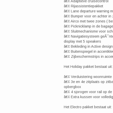
â€¢ Adaptieve cruisecontrol
â€¢ Rijassistentiepakket
â€¢ Lane departure warning m
â€¢ Bumper voor en achter in z
â€¢ Airco met twee zones ( bes
â€¢ Picknicklamp in de bagage
â€¢ Sluitmechanisme voor sch
â€¢ Navigatiesysteem geÃ¯nteg
display met 5 speakers
â€¢ Bekleding in Active design
â€¢ Buitenspiegel in accentkl
â€¢ Zijbeschermstrips in accen
Het Holiday pakket bestaat uit:
â€¢ Verduistering woonruimte
â€¢ 3e en 4e zitplaats op zitba
opbergbox
â€¢ 4 sjorogen voor rail op de 
â€¢ Extra kussen voor volledi
Het Electro pakket bestaat uit: