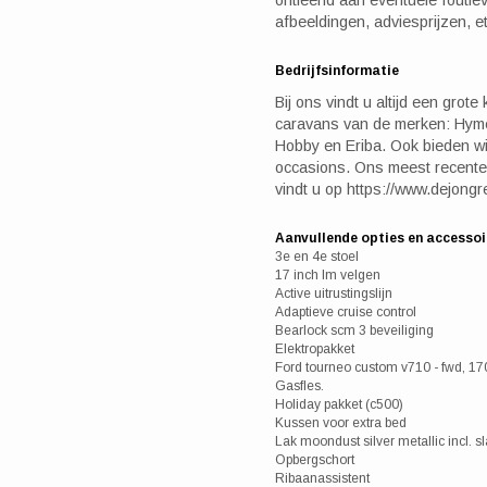
afbeeldingen, adviesprijzen, et
Bedrijfsinformatie
Bij ons vindt u altijd een gro
caravans van de merken: Hyme
Hobby en Eriba. Ook bieden w
occasions. Ons meest recente
vindt u op https://www.dejongre
Aanvullende opties en accessoi
3e en 4e stoel
17 inch lm velgen
Active uitrustingslijn
Adaptieve cruise control
Bearlock scm 3 beveiliging
Elektropakket
Ford tourneo custom v710 - fwd, 170
Gasfles.
Holiday pakket (c500)
Kussen voor extra bed
Lak moondust silver metallic incl. s
Opbergschort
Ribaanassistent