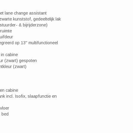
et lane change assistant
warte kunststof, gedeeltelijk lak
tuurder- & bijrijderzone)
ruimte
uifdeur
reerd op 13" multifunctioneel
 in cabine
eur (zwart) gespoten
tkleur (zwart)
 en cabine
nk incl. Isofix, slaapfunctie en
vloer
g bed