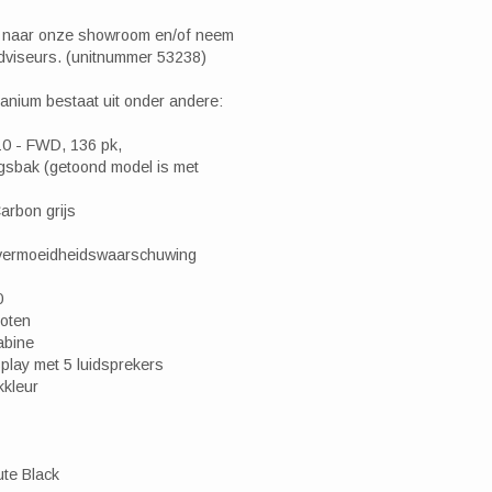
m naar onze showroom en/of neem
dviseurs. (unitnummer 53238)
itanium bestaat uit onder andere:
0 - FWD, 136 pk,
gsbak (getoond model is met
arbon grijs
. vermoeidheidswaarschuwing
0
poten
abine
splay met 5 luidsprekers
kkleur
ute Black