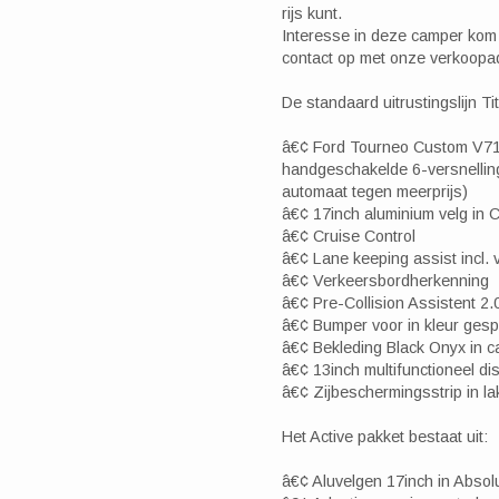
rijs kunt.
Interesse in deze camper ko
contact op met onze verkoopa
De standaard uitrustingslijn T
â€¢ Ford Tourneo Custom V71
handgeschakelde 6-versnellin
automaat tegen meerprijs)
â€¢ 17inch aluminium velg in C
â€¢ Cruise Control
â€¢ Lane keeping assist incl
â€¢ Verkeersbordherkenning
â€¢ Pre-Collision Assistent 2.
â€¢ Bumper voor in kleur ges
â€¢ Bekleding Black Onyx in c
â€¢ 13inch multifunctioneel di
â€¢ Zijbeschermingsstrip in la
Het Active pakket bestaat uit:
â€¢ Aluvelgen 17inch in Absol