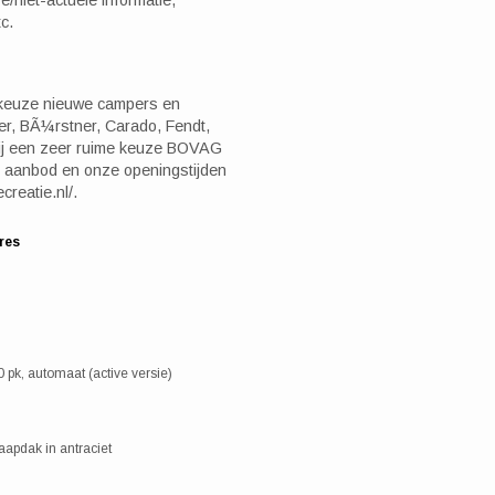
c.
te keuze nieuwe campers en
r, BÃ¼rstner, Carado, Fendt,
ij een zeer ruime keuze BOVAG
 aanbod en onze openingstijden
creatie.nl/.
res
 pk, automaat (active versie)
laapdak in antraciet