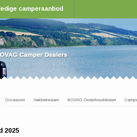
olledige camperaanbod
aler in Nederland
Occasions
Vakbekwaam
BOVAG Onderhoudsbeurt
Campe
d 2025