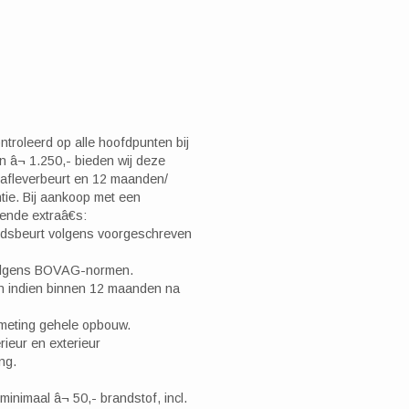
troleerd op alle hoofdpunten bij
 â¬ 1.250,- bieden wij deze
afleverbeurt en 12 maanden/
ie. Bij aankoop met een
gende extraâ€s:
udsbeurt volgens voorgeschreven
olgens BOVAG-normen.
en indien binnen 12 maanden na
meting gehele opbouw.
ieur en exterieur
ing.
inimaal â¬ 50,- brandstof, incl.