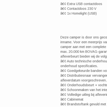
â€¢ Extra USB contactdoos
â€¢ Contactdoos 230 V
â€¢ 1x Homelight (USB)
Deze camper is door ons gecon
inname. Voor een meerprijs van
camper aan met een complete 
max. 20.000 km BOVAG-garant
afleverbeurt bieden wij de vol
â€¢ Auto technische onderho
onderhoud specificaties.
â€¢ Goedgekeurde banden v
â€¢ Distributiesnaar vervang
afleverdatum voorgeschreven.
â€¢ Onderhoudsbeurt + vocht
â€¢ Schoonmaken van het inter
â€¢ Volledige uitleg bij aflever
â€¢ Cabinemat
â€¢ Brandstoftank gevuld met m