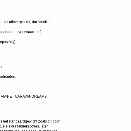
sief afleverpakket, dat houdt in:
raag naar de voorwaarden!)
oepassing)
an
rbehouden.
P VIA HET CARAVANDREAMS
s het standaardgewicht zoals dit door
ele extra fabrieksopties, later