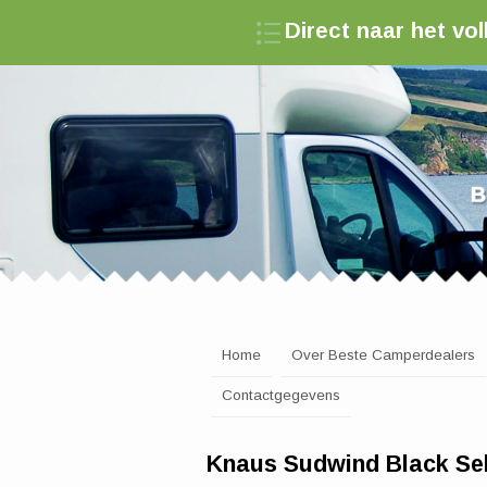
Direct naar het v
Zoek een camperde
Home
Over Beste Camperdealers
Contactgegevens
Knaus Sudwind Black Sel