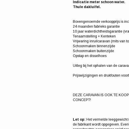
Indicatie meter schoon water.
Thule dakluifel.
Bovengenoemde verkoopprijs is inclu
24 maanden fabrieks garantie
10 jaar waterdichtheidsgarantie (v
Tenaamstelling + Kenteken
Vrijwaring inruilcaravan (mits van t
Schoonmaken binnenzijde
Schoonmaken buitenzijde
Opstap en disselhoes
Uitleg bij het ophalen van de carav
Prijswijzigingen en drukfouten voo
DEZE CARAVAN IS OOK TE KOO
CONCEPT!
Let op:
Het vermelde leeggewicht i
de fabrikant wordt opgegeven. Eventu