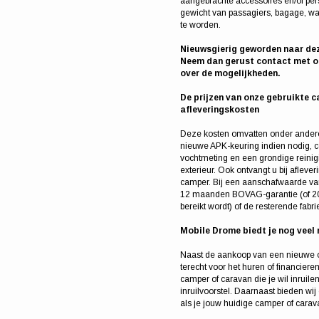
aangebrachte accessoires en/of per
gewicht van passagiers, bagage, wat
te worden.
Nieuwsgierig geworden naar de
Neem dan gerust contact met on
over de mogelijkheden.
De prijzen van onze gebruikte c
afleveringskosten
Deze kosten omvatten onder ander
nieuwe APK-keuring indien nodig, c
vochtmeting en een grondige reinigi
exterieur. Ook ontvangt u bij afleve
camper. Bij een aanschafwaarde va
12 maanden BOVAG-garantie (of 20.
bereikt wordt) of de resterende fabri
Mobile Drome biedt je nog veel 
Naast de aankoop van een nieuwe of
terecht voor het huren of financier
camper of caravan die je wil inruil
inruilvoorstel. Daarnaast bieden wi
als je jouw huidige camper of carav