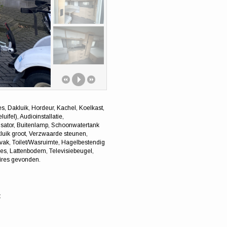
es, Dakluik, Hordeur, Kachel, Koelkast,
uifel), Audioinstallatie,
lisator, Buitenlamp, Schoonwatertank
luik groot, Verzwaarde steunen,
vak, Toilet/Wasruimte, Hagelbestendig
pjes, Lattenbodem, Televisiebeugel,
ires gevonden.
: