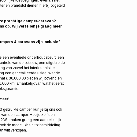
soonlijke toevoegingen, evenals het
er en brandstof dienen hierbij opgeteld
ze prachtige camper/caravan?
s op. Wij vertellen je graag meer
ampers & caravans zijn inclusief
e een eventuele onderhoudsbeurt, een
ontrole van de opbouw, een uitgebreide
ng van zowel het interieur als het
ring een gedetailleerde uitleg over de
naf € 30.000,00 bieden wij bovendien
000 km, afhankelijk van wat het eerst
eksgarantie.
meer!
 gebruikte camper, kun je bij ons ook
en van een camper. Heb je zelf een
en? Wij maken graag een aantrekkelijk
j ook de mogelijkheid tot bemiddeling
an wilt verkopen.