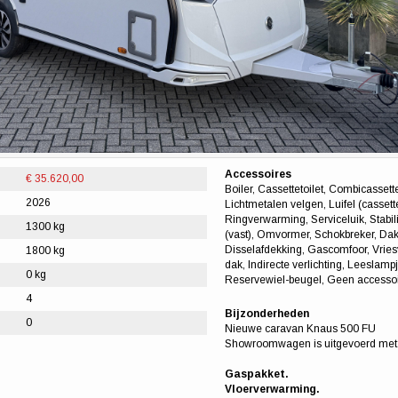
Accessoires
€ 35.620,00
Boiler, Cassettetoilet, Combicassett
2026
Lichtmetalen velgen, Luifel (cassettel
Ringverwarming, Serviceluik, Stabi
1300 kg
(vast), Omvormer, Schokbreker, Dak
Disselafdekking, Gascomfoor, Vries
1800 kg
dak, Indirecte verlichting, Leeslam
0 kg
Reservewiel-beugel, Geen accesso
4
Bijzonderheden
0
Nieuwe caravan Knaus 500 FU
Showroomwagen is uitgevoerd met
Gaspakket.
Vloerverwarming.