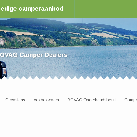
olledige camperaanbod
aler in Nederland
Occasions
Vakbekwaam
BOVAG Onderhoudsbeurt
Campe