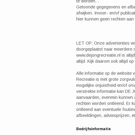
te worden. .
Getoonde gegegevens en afbe
afwijken. Invoer- en/of public
hier kunnen geen rechten aan
LET OP: Onze advertenties w
doorgeplaatst naar meerdere s
www.dejongrecreatie.nl is altij
altijd. Kijk daarom ook altijd o
Alle informatie op de websit
Recreatie is met grote zorgvu
mogelijke onjuistheid en/of onv
verstrekte informatie kan DE 
aanvaarden, evenmin kunnen a
rechten worden ontleend. Er 
ontleend aan eventuele foutiev
afbeeldingen, adviesprijzen, et
Bedrijfsinformatie