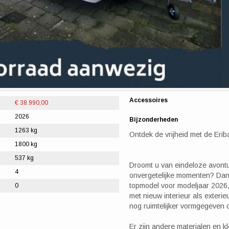
Accessoires
€ 38.990,00
2026
Bijzonderheden
1263 kg
Ontdek de vrijheid met de Eri
1800 kg
537 kg
Droomt u van eindeloze avontu
4
onvergetelijke momenten? Dan 
topmodel voor modeljaar 2026,
0
met nieuw interieur als exteri
nog ruimtelijker vormgegeven 
Er zijn andere materialen en k