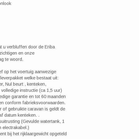
onlook
 u verbluffen door de Eriba
ezichtigen en onze
ag te woord.
ef op het voertuig aanwezige
fleverpakket welke bestaat uit:
r, Nul beurt , kenteken,
olledige instructie (ca 1,5 uur)
ledige garantie en tot 60 maanden
llen conform fabrieksvoorwaarden.
 of gebruikte caravan is geldt de
f datum kenteken. .
isuitrusting (Gevulde watertank, 1
 electrakabel.)
ent bij het rijklaargewicht opgeteld