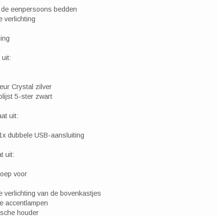
n de eenpersoons bedden
 verlichting
ming
uit:
eur Crystal zilver
lijst 5-ster zwart
t uit:
1x dubbele USB-aansluiting
 uit:
roep voor
te verlichting van de bovenkastjes
ele accentlampen
ische houder