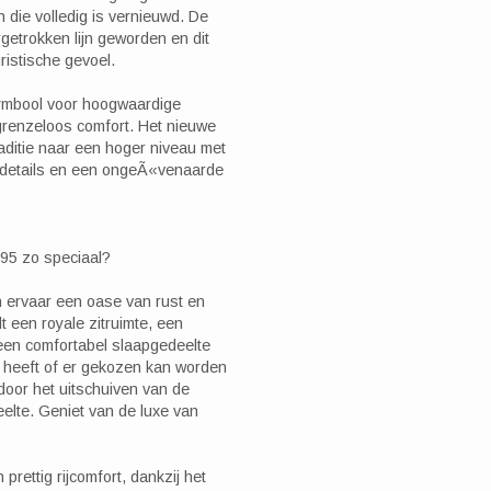
n die volledig is vernieuwd. De
getrokken lijn geworden en dit
ristische gevoel.
symbool voor hoogwaardige
n grenzeloos comfort. Het nieuwe
raditie naar een hoger niveau met
de details en een ongeÃ«venaarde
495 zo speciaal?
n ervaar een oase van rust en
t een royale zitruimte, een
 een comfortabel slaapgedeelte
s heeft of er gekozen kan worden
door het uitschuiven van de
elte. Geniet van de luxe van
rettig rijcomfort, dankzij het