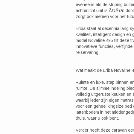
eveneens als de striping buite
achterlicht unit is Ã©Ã©n door
zorgt ook meteen voor het futu
Eriba staat al decennia lang 
kwaliteit, intelligent design e
model Novaline 495 tilt deze t
innovatieve functies, verfijn
reiservaring.
Wat maakt de Eriba Novaline 
Ruimte en luxe, stap binnen e
ruimte. De slimme indeling bied
volledig uitgeruste keuken en
waarbij ieder zijn eigen matra
voor een geheel kingsize bed 
lattenbodem in het middengede
thuis, waar u ook bent.
Verder heeft deze caravan een p