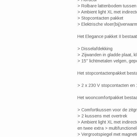
> Rolbare lattenbodem tusse
> Ambient light XL met indirecte
> Stopcontacten pakket
> Elektrische vloer(bij)verwar
Het Elegance pakket II bestaat 
> Disselafdekking
> Zijwanden in gladde plaat, kl
> 15" lichtmetalen velgen, gepo
Het stopcontactenpakket bestaa
> 2 x 230 V stopcontacten en 
Het wooncomfortpakket bestaat
> Comfortkussen voor de zitg
> 2 kussens met overtrek
> Ambient light XL met indirec
en twee extra > multifunction
> Vergrootspiegel met magnet