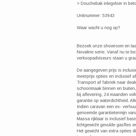
> Douchebak inlegvloer in bet
Unitnummer: 53943
Waar wacht u nog op?
Bezoek onze showroom en laat
Novaline serie. Vanaf nu te b
verkoopadviseurs staan u gra
De aangegeven prijs is inclusi
meerprijs opties en inclusief a
Transport af fabriek naar deale
schoonmaak binnen en buiten, v
bij aflevering, 24 maanden vol
garantie op waterdichtheid. A
Indien caravan een ex- verhuur
genoemde garantietermijn vana
Massa rijklaar is inclusief bas
lichtgewicht gevulde gasfles en
Het gewicht van extra opties di