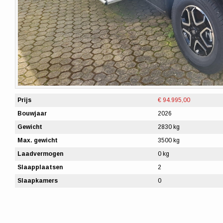
Prijs
€ 94.995,00
Bouwjaar
2026
Gewicht
2830 kg
Max. gewicht
3500 kg
Laadvermogen
0 kg
Slaapplaatsen
2
Slaapkamers
0