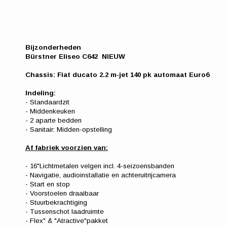
Bijzonderheden
Bürstner Eliseo C642 NIEUW
Chassis: Fiat ducato 2.2 m-jet 140 pk automaat Euro6
Indeling:
- Standaardzit
- Middenkeuken
- 2 aparte bedden
- Sanitair: Midden-opstelling
Af fabriek voorzien van:
- 16"Lichtmetalen velgen incl. 4-seizoensbanden
- Navigatie, audioinstallatie en achteruitrijcamera
- Start en stop
- Voorstoelen draaibaar
- Stuurbekrachtiging
- Tussenschot laadruimte
- Flex" & "Atractive"pakket