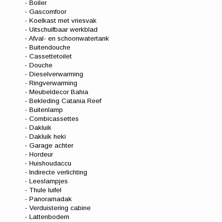
- Boiler
- Gascomfoor
- Koelkast met vriesvak
- Uitschuifbaar werkblad
- Afval- en schoonwatertank
- Buitendouche
- Cassettetoilet
- Douche
- Dieselverwarming
- Ringverwarming
- Meubeldecor Bahia
- Bekleding Catania Reef
- Buitenlamp
- Combicassettes
- Dakluik
- Dakluik heki
- Garage achter
- Hordeur
- Huishoudaccu
- Indirecte verlichting
- Leeslampjes
- Thule luifel
- Panoramadak
- Verduistering cabine
- Lattenbodem