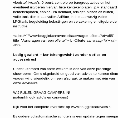
vloeistofniveau’s, 0-beurt, controle op terugroepacties en het
eventueel uitvoeren hiervan, luxe kentekenplaten i.p.v. standaard
kentekenplaten, cabine- en deurmat, reinigen binnen en buiten,
volle tank diesel, aanvullen AdBlue, indien aanwezig vullen
LPGtank, begeleiding belastingen en verzekering en uitgebreide
instructie.
<a href="//www.brugginkcaravans.nl/aanvragen-offerte/Art=x55"
title="Aanvragen van een offerte"><b>Offerte aanvraag</b></a>
<br>
Ledig gewicht = kentekengewicht zonder opties en
accessoires!
U bent uiteraard van harte welkom in één van onze prachtige
showrooms. Om u uitgebreid en goed van advies te kunnen dien
vragen wij u vriendelijk om een afspraak te maken met één van
onze adviseurs.
WIJ RUILEN GRAAG CAMPERS IN!
(natuurlijk ook auto's en caravans)
Kijk voor het complete overzicht op www.brugginkcaravans.nl
Bij oudere volautomatische schotels is een update tegen meerpri