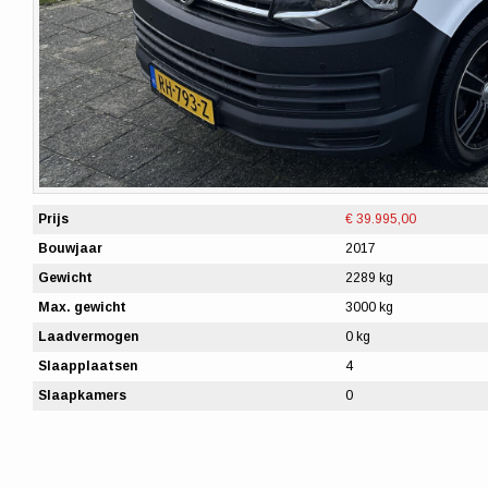
Prijs
€ 39.995,00
Bouwjaar
2017
Gewicht
2289 kg
Max. gewicht
3000 kg
Laadvermogen
0 kg
Slaapplaatsen
4
Slaapkamers
0