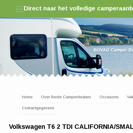
Direct naar het volledige camperaan
Zoek een camperdealer in Nederland
Home
Over Beste Camperdealers
Occasions
Va
Contactgegevens
Volkswagen T6 2 TDI CALIFORNIA/SMA