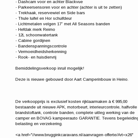
- Dashcam voor en achter Blackvue
- Parkeersensoren voor en achter (achter is uit te zetten)
- Trekhaak, reservewiel en Side bars
- Thule luifel en Hor schuifdeur
- Lichtmetalen velgen 17” met All Seasons banden
- Hefdak merk Reimo
- 12L schoonwatertank
- Cabine gordijnen
- Bandenspanningscontrole
- Vermoeidheidsherkenning
- Rook- en huisdiervrij
Bemiddelingsverkoop inruil mogelijk!
Deze is nieuwe gebouwd door Aart Camperinbouw in Heino.
De verkoopprijs is exclusief kosten rijklaarmaken à € 995,00
bestaande uit nieuwe APK, motorbeurt, interieurcontrole, halfvolle
brandstoftank, controle banden, complete uitleg werking van de
camper en BOVAG kampeerauto GARANTIE. Tevens begeleidin
belasting en verzekering.
<a href="//www.brugginkcaravans.nl/aanvragen-offerte/Art=x26"