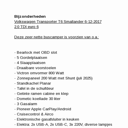
Bijzonderheden
Volkswagen Transporter T6 Smallander 6-12-2017
2.0 TDI euro 6
Deze zeer nette buscamper is voorzien van o.a.:
- Bearlock met OBD slot
- 5 Gordelplaatsen
- 4 Slaapplaatsen
- Draaibare voorstoelen
- Victron omvormer 800 Watt
- Zonnepaneel 200 Watt met Shunt (juli 2025)
- Standkachel Planar
- Tafel in de schuifdeur
- Getinte ramen cabine en klep
- Dometic koellade 30 liter
- 3 Gasalarm
- Pioneer Apple CarPlay/Android
- Cruisecontrol & Airco
- Elektronische gasafsluiter in keuken
- Elektra: 2x USB-A, 2x USB-C, 3x 220V, diverse lampjes