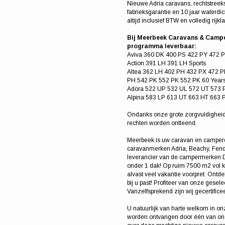
Nieuwe Adria caravans, rechtstreeks
fabrieksgarantie en 10 jaar waterdic
altijd inclusief BTW en volledig rijkla
Bij Meerbeek Caravans & Camper
programma leverbaar:
Aviva 360 DK 400 PS 422 PY 472 
Action 391 LH 391 LH Sports
Altea 362 LH 402 PH 432 PX 472 P
PH 542 PK 552 PK 552 PK 60 Year
Adora 522 UP 532 UL 572 UT 573 
Alpina 583 LP 613 UT 663 HT 663 
Ondanks onze grote zorgvuldigheid
rechten worden ontleend.
Meerbeek is uw caravan en camperde
caravanmerken Adria, Beachy, Fend
leverancier van de campermerken D
onder 1 dak! Op ruim 7500 m2 vol k
alvast veel vakantie voorpret. Ont
bij u past! Profiteer van onze gese
Vanzelfsprekend zijn wij gecertific
U natuurlijk van harte welkom in on
worden ontvangen door één van onz