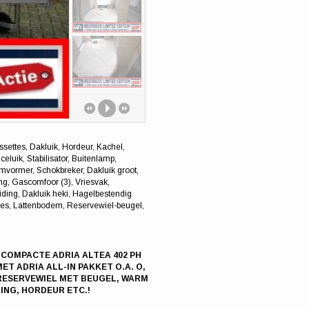
assettes, Dakluik, Hordeur, Kachel,
celuik, Stabilisator, Buitenlamp,
mvormer, Schokbreker, Dakluik groot,
g, Gascomfoor (3), Vriesvak,
iding, Dakluik heki, Hagelbestendig
pjes, Lattenbodem, Reservewiel-beugel,
! COMPACTE ADRIA ALTEA 402 PH
T ADRIA ALL-IN PAKKET O.A. O,
 RESERVEWIEL MET BEUGEL, WARM
ING, HORDEUR ETC.!