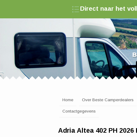
Direct naar het v
Zoek een camperde
Home
Over Beste Camperdealers
Contactgegevens
Adria Altea 402 PH 202