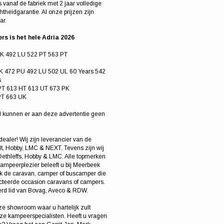
 vanaf de fabriek met 2 jaar volledige
htheidgarantie. Al onze prijzen zijn
ar.
s is het hele Adria 2026
PK 492 LU 522 PT 563 PT
K 472 PU 492 LU 502 UL 60 Years 542
s
PT 613 HT 613 UT 673 PK
PT 663 UK
 kunnen er aan deze advertentie geen
aler! Wij zijn leverancier van de
t, Hobby, LMC & NEXT. Tevens zijn wij
ethleffs, Hobby & LMC. Alle topmerken
ampeerplezier beleeft u bij Meerbeek
dek de caravan, camper of buscamper die
lecteerde occasion caravans of campers.
eerd lid van Bovag, Aveco & RDW.
ze showroom waar u hartelijk zult
e kampeerspecialisten. Heeft u vragen