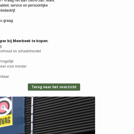
? Vraag het aan Gerrit-Jan, Mark,
iteit, service en persoonlijke
liebedrijf.
 u graag.
per bij Meerbeek te kopen:
ng
derhoud en schadeherstel
 mogelijk
 meer voor minder
rbaar.
Terug naar het overzicht