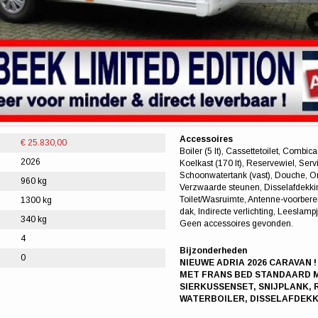
Accessoires
€ 25.830,00
Boiler (5 lt), Cassettetoilet, Combic
2026
Koelkast (170 lt), Reservewiel, Servi
Schoonwatertank (vast), Douche, O
960 kg
Verzwaarde steunen, Disselafdekkin
Toilet/Wasruimte, Antenne-voorbere
1300 kg
dak, Indirecte verlichting, Leeslam
340 kg
Geen accessoires gevonden.
4
Bijzonderheden
0
NIEUWE ADRIA 2026 CARAVAN 
MET FRANS BED STANDAARD ME
SIERKUSSENSET, SNIJPLANK,
WATERBOILER, DISSELAFDEKK