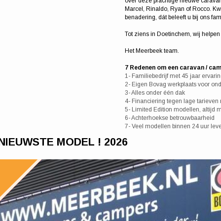
over deze prachtige nieuwe caravan
Marcel, Rinaldo, Ryan of Rocco. Kwal
benadering, dát beleeft u bij ons fami
Tot ziens in Doetinchem, wij helpen
Het Meerbeek team.
7 Redenen om een caravan / cam
1- Familiebedrijf met 45 jaar ervari
2- Eigen Bovag werkplaats voor on
3- Alles onder één dak
4- Financiering tegen lage tarieven
5- Limited Edition modellen, altijd
6- Achterhoekse betrouwbaarheid
7- Veel modellen binnen 24 uur leve
6 NIEUWSTE MODEL ! 2026